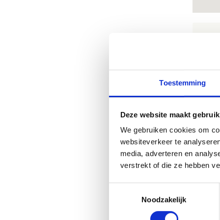
M
Kom
Bla
Toestemming
ons
Nee
Deze website maakt gebruik
Bla
We gebruiken cookies om cont
de 
websiteverkeer te analyseren
media, adverteren en analys
verstrekt of die ze hebben v
Toestemmingsselectie
Noodzakelijk
M