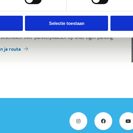
rt Vlaanderen Blankenberge ligt op een steenworp van het
tion van Blankenberge. Rij verder in de richting van
brugge. Na 300m, aan het rondpunt, sla je rechts af. 200m
Selectie toestaan
der rijd je het sportcentrum binnen.
 beschikken over parkeerplaatsen op onze eigen parking.
an je route