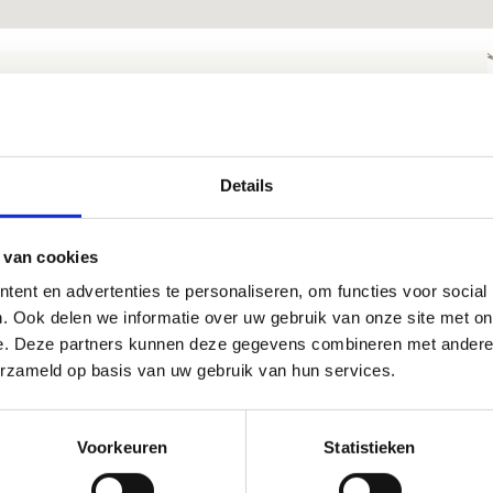
et het openbaar vervoer
 je met de trein, dan kan je afstappen in het station van
nkenberge. Van daaruit is het nog 10 minuten stappen naar
Details
 sportcentrum.
m je de bus, dan kan je afstappen aan de halte
 van cookies
nkenberge Station of Blankenberge Oude Steenweg. Dit zijn
ent en advertenties te personaliseren, om functies voor social
twee dichtstbijzijnde bushaltes bij het sportcentrum.
. Ook delen we informatie over uw gebruik van onze site met on
e. Deze partners kunnen deze gegevens combineren met andere i
erzameld op basis van uw gebruik van hun services.
Voorkeuren
Statistieken
et de wagen