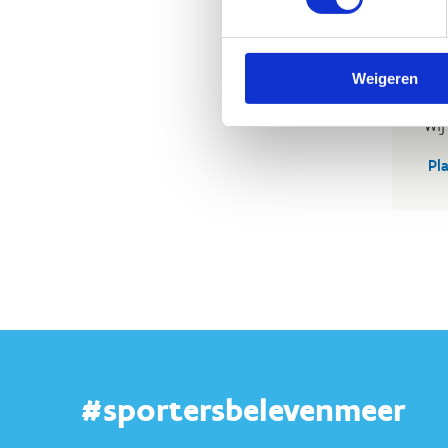
Spo
sta
Zee
Weigeren
ver
Wij
Pl
#sportersbelevenmeer