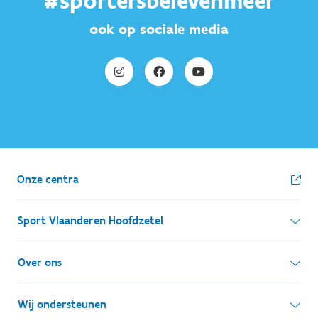
#sportersbelevenmeer
ook op sociale media
Onze centra
Sport Vlaanderen Hoofdzetel
Simon Bolivarlaan 17
Over ons
1000 Brussel
Wie zijn we, wat doen we
Wij ondersteunen
Ondernemingsnummer: BE 0248.142.826