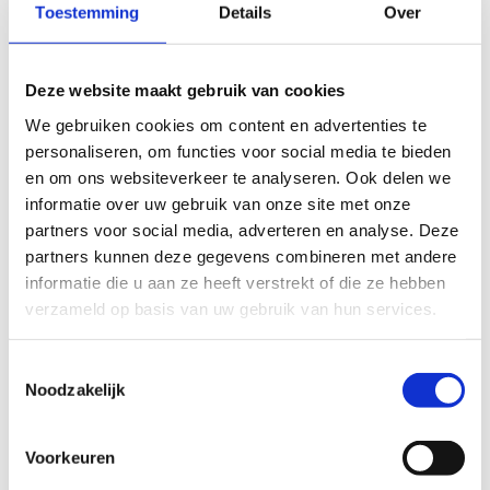
Toestemming
Details
Over
Praktische informatie
Deze website maakt gebruik van cookies
Reserveren is eenvoudig - klik op de knop
We gebruiken cookies om content en advertenties te
hieronder en vermeld in je e-mail:
personaliseren, om functies voor social media te bieden
en om ons websiteverkeer te analyseren. Ook delen we
- Naam van de school
informatie over uw gebruik van onze site met onze
- Adres en ondernemingsnummer van de school
partners voor social media, adverteren en analyse. Deze
- Contactpersoon (leerkracht)
partners kunnen deze gegevens combineren met andere
- Datum en gewenste tijden voor de reservering
informatie die u aan ze heeft verstrekt of die ze hebben
- Geschat aantal deelnemers
verzameld op basis van uw gebruik van hun services.
- Eventuele extra benodigde materialen
Of je nu een enkele les, een heel trimester of zelfs
Toestemmingsselectie
een heel schooljaar wilt reserveren, wij staan voor
Noodzakelijk
je klaar.
Voorkeuren
Heb je specifieke materialen nodig voor jouw
les?
Laat het ons weten in je e-mail. Wacht niet