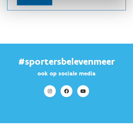
#sportersbelevenmeer
ook op sociale media