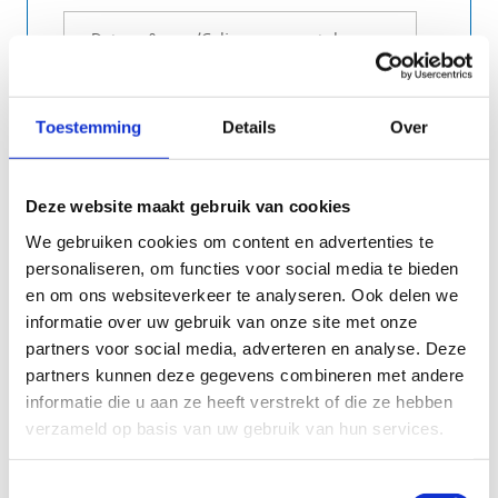
Toestemming
Details
Over
Deze website maakt gebruik van cookies
We gebruiken cookies om content en advertenties te
personaliseren, om functies voor social media te bieden
en om ons websiteverkeer te analyseren. Ook delen we
informatie over uw gebruik van onze site met onze
partners voor social media, adverteren en analyse. Deze
Vul hier in op welke dag(en) en u(u)r(en) je de
partners kunnen deze gegevens combineren met andere
sportactiviteit wil reserveren.
informatie die u aan ze heeft verstrekt of die ze hebben
verzameld op basis van uw gebruik van hun services.
Toestemmingsselectie