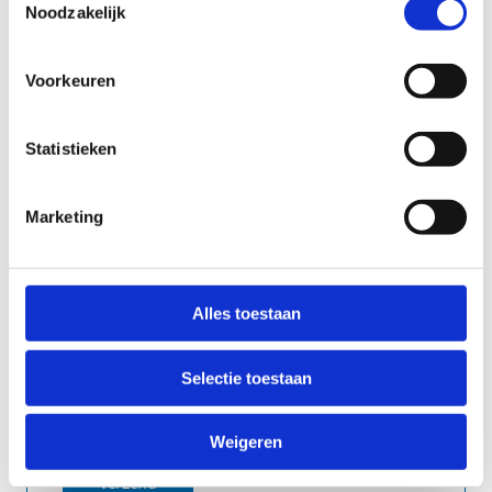
Noodzakelijk
Voorkeuren
Statistieken
Marketing
Ik geef toestemming aan Sport Vlaanderen
om mijn gegevens te verwerken.
Alles toestaan
Anti-Robot Verification
Click to start verification
Friendly
Captcha ⇗
Selectie toestaan
Weigeren