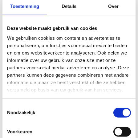
Sportscube
10.30 - 11.30 uur
Toestemming
Details
Over
Tornooi**
*Interactieve, bewegende minigames met de
Deze website maakt gebruik van cookies
Picoo-consoles: rennen, reageren, samenwerken
We gebruiken cookies om content en advertenties te
**Gezinnen nemen het in toernooivorm tegen
personaliseren, om functies voor social media te bieden
elkaar op in verschillende actieve games
en om ons websiteverkeer te analyseren. Ook delen we
informatie over uw gebruik van onze site met onze
Praktisch:
partners voor social media, adverteren en analyse. Deze
partners kunnen deze gegevens combineren met andere
Prijs: €23 per persoon
informatie die u aan ze heeft verstrekt of die ze hebben
Inbegrepen in de prijs zit de begeleiding van de
verzameld op basis van uw gebruik van hun services.
sessie en een drankje die je na of tijdens de sessie
kan benuttigen.
Toestemmingsselectie
Noodzakelijk
Voorkeuren