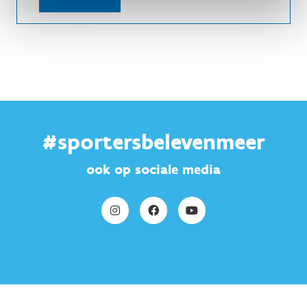
#sportersbelevenmeer
ook op sociale media