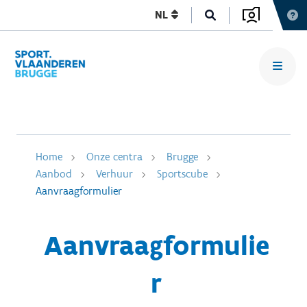
NL
Home
Onze centra
Brugge
Aanbod
Verhuur
Sportscube
Aanvraagformulier
Aanvraagformulie
r