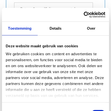
Toestemming
Details
Over
Deze website maakt gebruik van cookies
We gebruiken cookies om content en advertenties te
personaliseren, om functies voor social media te bieden
en om ons websiteverkeer te analyseren. Ook delen we
informatie over uw gebruik van onze site met onze
partners voor social media, adverteren en analyse. Deze
Vul hier in op welke dag(en) en u(u)r(en) je de
partners kunnen deze gegevens combineren met andere
sportactiviteit wil reserveren.
informatie die u aan ze heeft verstrekt of die ze hebben
verzameld op basis van uw gebruik van hun services.
Toestemmingsselectie