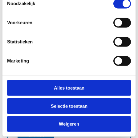
Noodzakelijk
Voorkeuren
Statistieken
Marketing
Ik geef toestemming aan Sport Vlaanderen
om mijn gegevens te verwerken.
Alles toestaan
Anti-Robot Verification
Click to start verification
Friendly
Captcha ⇗
Selectie toestaan
Weigeren