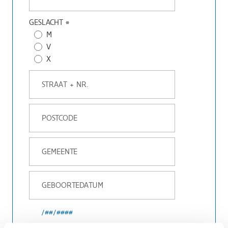
GESLACHT
*
M
V
X
/##/####