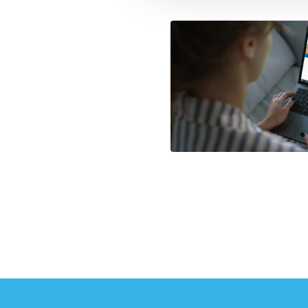
Sport Vlaanderen zet maxi
vereisten van de gekozen 
sportkamp, recht hebben 
Daarnaast hebben we ook 
activiteiten en de begele