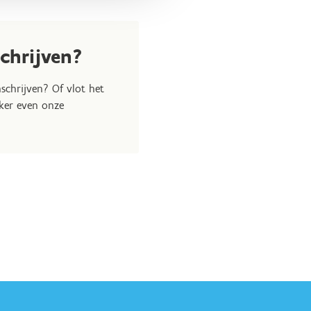
n functie van de fysieke
emen aan een regulier
schrijven?
erking, waarbij alle
inschrijven? Of vlot het
 doelgroep.
eker even onze