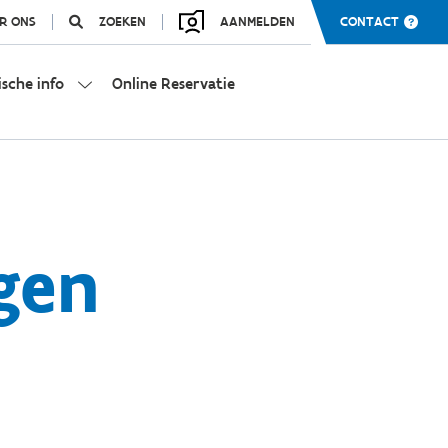
R ONS
ZOEKEN
AANMELDEN
CONTACT
ische info
Online Reservatie
gen