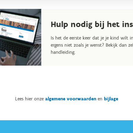
maal in op integratie van kinderen met een beperking, uiteraard i
sport. Wist je trouwens dat kinderen met een beperking die deeln
op een korting van 15 % op de deelnameprijs?
Hulp nodig bij het in
een specifiek aanbod van sportkampen voor kinderen met een bep
Is het de eerste keer dat je je kind wilt 
iding volledig is afgestemd op de noden en mogelijkheden van deze
ergens niet zoals je wenst? Bekijk dan z
handleiding.
Lees hier onze
algemene voorwaarden
en
bijlage