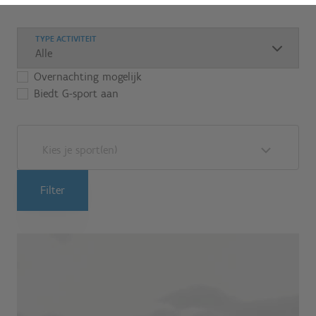
TYPE ACTIVITEIT
Overnachting mogelijk
Biedt G-sport aan
Kies je sport(en)
Filter