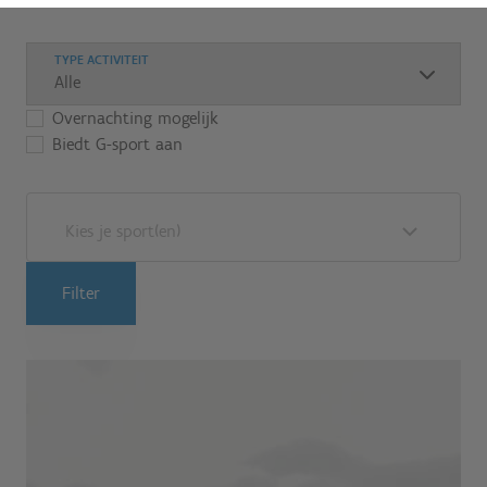
TYPE ACTIVITEIT
Overnachting mogelijk
Biedt G-sport aan
Kies je sport(en)
Filter