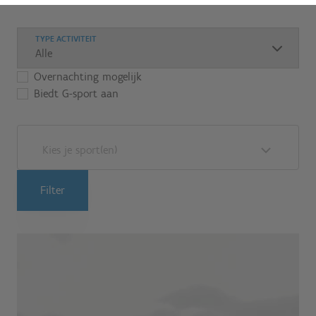
TYPE ACTIVITEIT
Overnachting mogelijk
Biedt G-sport aan
Kies je sport(en)
Filter