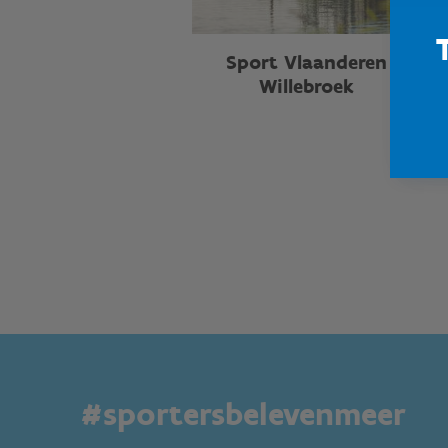
Sport Vlaanderen
Willebroek
#sportersbelevenmeer