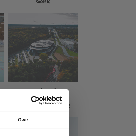
Genk
Sport Vlaanderen
Heusden-Zolder
Velodroom Limburg
Over