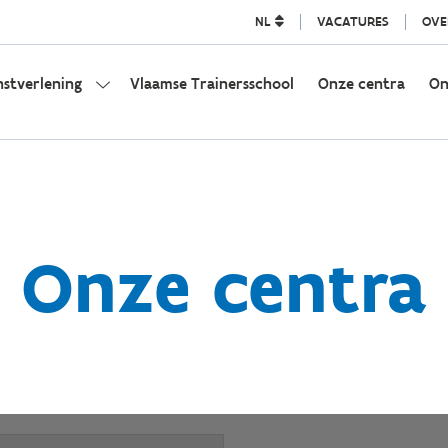
NL
VACATURES
OVE
nstverlening
Vlaamse Trainersschool
Onze centra
On
Onze centra