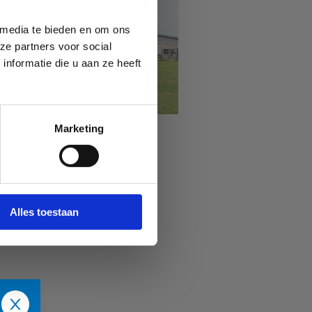
 media te bieden en om ons
ze partners voor social
nformatie die u aan ze heeft
Marketing
Sport Vlaanderen
Waregem
Alles toestaan