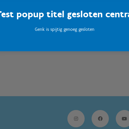
Test popup titel gesloten centr
Sport Vlaanderen
Woumen
Genk is spijtig genoeg gesloten