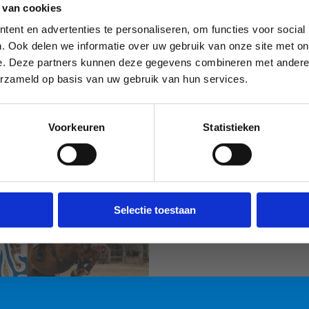
 van cookies
ent en advertenties te personaliseren, om functies voor social
. Ook delen we informatie over uw gebruik van onze site met on
e. Deze partners kunnen deze gegevens combineren met andere i
erzameld op basis van uw gebruik van hun services.
Voorkeuren
Statistieken
Sport Vlaanderen
Sport Vlaanderen
Liedekerke
Nieuwpoort
Selectie toestaan