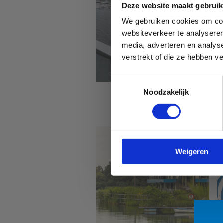
Deze website maakt gebruik
We gebruiken cookies om cont
websiteverkeer te analyseren
media, adverteren en analys
verstrekt of die ze hebben v
Toestemmingsselectie
Noodzakelijk
Sport Vlaanderen
Hofstade
Weigeren