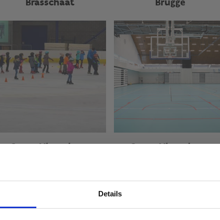
Brasschaat
Brugge
Sport Vlaanderen
Sport Vlaanderen
Hasselt
Herentals
Details