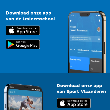
Vlaamse Trainersschool
Sportclubs
Kennisplatform
Download onze app
Bedrijven
van de trainersschool
Downloads
Trainers en begeleiders
Voor de pers
Scholen
Topsporters
Organisatoren van sportevenementen
Download onze app
van Sport Vlaanderen