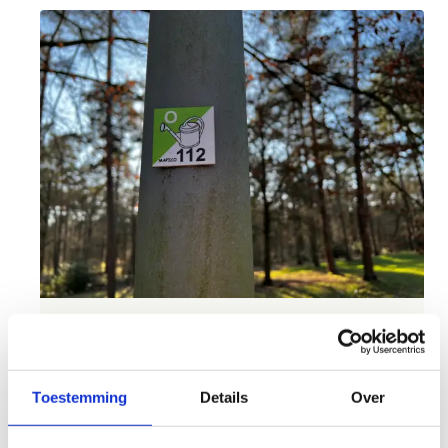
Je route naar avontuur begint
hier
Toestemming
Details
Over
Oriëntatieloop is een sport waar je niet alleen je
benen maar ook je hoofd fit mee houdt. De