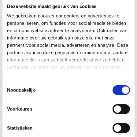
bedoeling is om met behulp van een
fysieke
Deze website maakt gebruik van cookies
kaart
zo snel mogelijk een
aantal gemarkeerde
We gebruiken cookies om content en advertenties te
punten te bereiken
. Welke route je kiest, bepaal
personaliseren, om functies voor social media te bieden
je helemaal zelf!
en om ons websiteverkeer te analyseren. Ook delen we
Een aanrader voor het hele gezin of een
informatie over uw gebruik van onze site met onze
geliefkoosde activiteit op een sportdag of
partners voor social media, adverteren en analyse. Deze
teambuilding.
partners kunnen deze gegevens combineren met andere
informatie die u aan ze heeft verstrekt of die ze hebben
verzameld op basis van uw gebruik van hun services.
Toestemmingsselectie
Kom meer te
Noodzakelijk
weten over
onze Mapico
Voorkeuren
oriëntatieloop
Statistieken