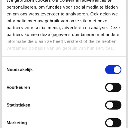
We gebruiken cookies om content en advertenties te
stuntsteps
personaliseren, om functies voor social media te bieden
en om ons websiteverkeer te analyseren. Ook delen we
informatie over uw gebruik van onze site met onze
partners voor social media, adverteren en analyse. Deze
Steppen met je school of
partners kunnen deze gegevens combineren met andere
bedrijf
informatie die u aan ze heeft verstrekt of die ze hebben
verzameld op basis van uw gebruik van hun services.
Ook als school of sportdienst is het mogelijk om
stuntsteps te huren voor een sportdag of
Toestemmingsselectie
sportkamp. Neem contact op en wie weet step jij
Noodzakelijk
binnenkort samen met je team of school?
Voorkeuren
Statistieken
Marketing