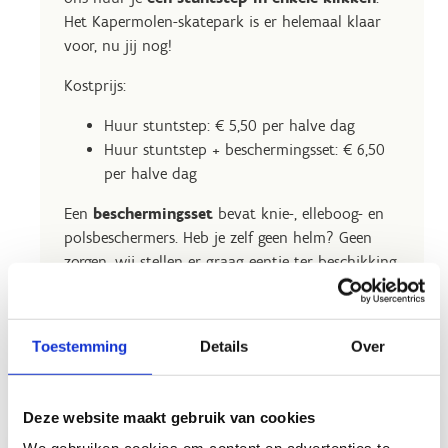
Het Kapermolen-skatepark is er helemaal klaar
voor, nu jij nog!
Kostprijs:
Huur stuntstep: € 5,50 per halve dag
Huur stuntstep + beschermingsset: € 6,50
per halve dag
Een
beschermingsset
bevat knie-, elleboog- en
polsbeschermers. Heb je zelf geen helm? Geen
zorgen, wij stellen er graag eentje ter beschikking.
Toestemming
Details
Over
Huur een
Offerte
stuntstep als
aanvragen
Deze website maakt gebruik van cookies
particulier
groepsverhuur