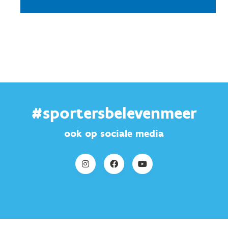
#sportersbelevenmeer
ook op sociale media