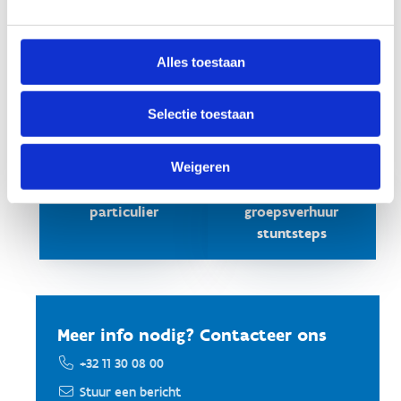
Alles toestaan
Selectie toestaan
Weigeren
Huur een
Offerte
stuntstep als
aanvragen
particulier
groepsverhuur
stuntsteps
Meer info nodig? Contacteer ons
+32 11 30 08 00
Stuur een bericht