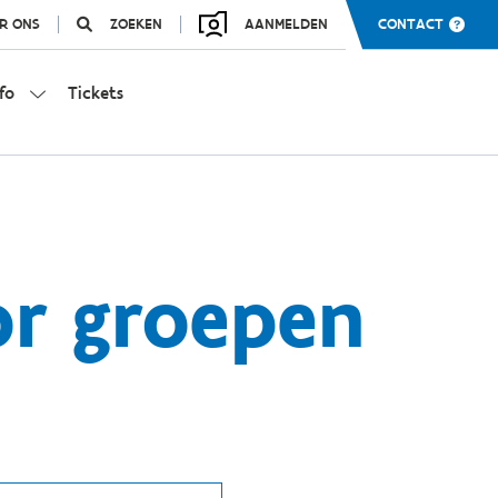
R ONS
ZOEKEN
AANMELDEN
CONTACT
fo
Tickets
or groepen