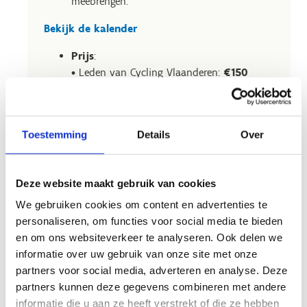
meebrengen.
Bekijk de kalender
Prijs
:
• Leden van Cycling Vlaanderen:
€150
• Niet-leden:
€190
Geldigheidsperiode
: van
1 oktober
t.e.m. 31 maart
Toestemming
Details
Over
Koop je winterabonnement aan het
onthaal van de Velodroom.
Deze website maakt gebruik van cookies
Bereid je aankoop al voor en maak je
We gebruiken cookies om content en advertenties te
klantenprofiel al aan via
personaliseren, om functies voor social media te bieden
luwio.sport.vlaanderen/auth
en om ons websiteverkeer te analyseren. Ook delen we
informatie over uw gebruik van onze site met onze
Vraag je info aan!
partners voor social media, adverteren en analyse. Deze
partners kunnen deze gegevens combineren met andere
informatie die u aan ze heeft verstrekt of die ze hebben