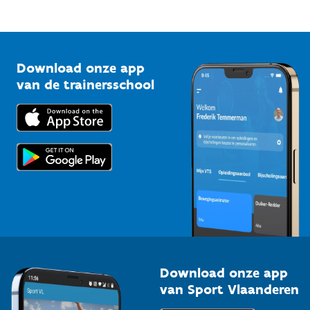
Mountainbikeroutes
Onze nieuwsbrieven
1210 Brussel
G-sport
Vlaamse Trainersschool
Sportclubs
Kennisplatform
Download onze app
Bedrijven
van de trainersschool
Downloads
Trainers en begeleiders
Voor de pers
Scholen
Topsporters
Organisatoren van sportevenementen
Download onze app
van Sport Vlaanderen