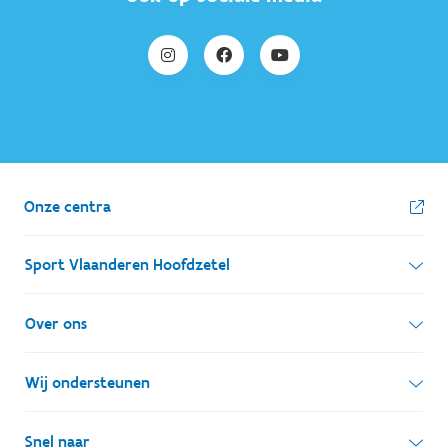
Onze centra
Sport Vlaanderen Hoofdzetel
Simon Bolivarlaan 17
Over ons
1000 Brussel
Wie zijn we, wat doen we
Wij ondersteunen
Ondernemingsnummer: BE 0248.142.826
Onze centra
Postadres
Lokale besturen
Snel naar