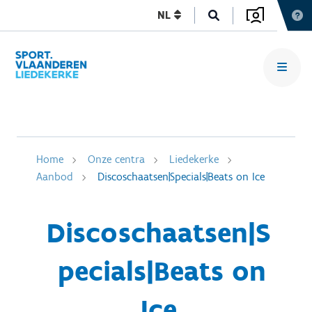
NL
Home
Onze centra
Liedekerke
Aanbod
Discoschaatsen|Specials|Beats on Ice
Discoschaatsen|S
pecials|Beats on
Ice