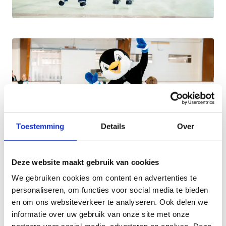
Toestemming
Details
Over
Deze website maakt gebruik van cookies
We gebruiken cookies om content en advertenties te
Vier je verjaardag op het ijs
personaliseren, om functies voor social media te bieden
en om ons websiteverkeer te analyseren. Ook delen we
Bij ons kan je samen met al je vriendjes een
informatie over uw gebruik van onze site met onze
sportieve verjaardag beleven op het ijs. Op