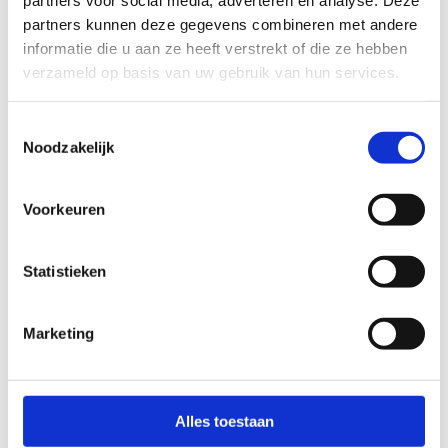
partners voor social media, adverteren en analyse. Deze
vrijdagavond zijn jarige tieners welkom. Je hebt
partners kunnen deze gegevens combineren met andere
keuze uit verschillende formules. Je moet wel
informatie die u aan ze heeft verstrekt of die ze hebben
vooraf reserveren
en je mag geen eigen drank of
verzameld op basis van uw gebruik van hun services.
eten meebrengen.
Toestemmingsselectie
De feestjes hebben telkens plaats op:
Noodzakelijk
woensdag, zaterdag- of zondagnamiddag
vakantiedagen (met uitzondering van de
Voorkeuren
kerstvakantie).
zondagochtend (ontbijtfeestje)
Statistieken
vrijdagavond (tienerfeestje)
Ontdek onze formules voor een
Marketing
verjaardagsfeestje
Reserveer je verjaardagsfeestje
Alles toestaan