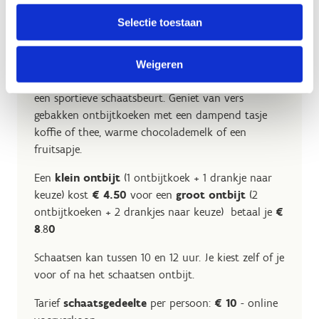
Selectie toestaan
Ontbijtschaatsen
Niets leuker dan je zondagochtend te starten met
Weigeren
een heerlijk ontbijt in onze cafetaria gevolgd door
een sportieve schaatsbeurt. Geniet van vers
gebakken ontbijtkoeken met een dampend tasje
koffie of thee, warme chocolademelk of een
fruitsapje.
Een
klein ontbijt
(1 ontbijtkoek + 1 drankje naar
keuze) kost
€ 4.50
voor een
groot ontbijt
(2
ontbijtkoeken + 2 drankjes naar keuze) betaal je
€
8
.8
0
Schaatsen kan tussen 10 en 12 uur. Je kiest zelf of je
voor of na het schaatsen ontbijt.
Tarief
schaatsgedeelte
per persoon:
€ 10
- online