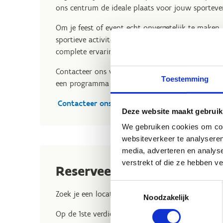
ons centrum de ideale plaats voor jouw sporteven
Om je feest of event echt onvergetelijk te make
sportieve activiteiten aan om je programma te ve
complete ervaring.
Contacteer ons vrijblijvend voor meer informatie.
Toestemming
een programma op maat van jouw feest of even
Contacteer ons voor meer informatie en reser
Deze website maakt gebruik
We gebruiken cookies om cont
websiteverkeer te analyseren
media, adverteren en analys
verstrekt of die ze hebben v
Reserveer een zaal
Toestemmingsselectie
Zoek je een locatie om een opleiding te geven o
Noodzakelijk
Op de 1ste verdieping in Sport Vlaanderen Liedeke