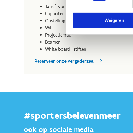
Tarief: vanaf € 10 / uur
Capaciteit: 14 personen
Weigeren
Opstelling: U-vorm
WiFi
Projectiemuur
Beamer
White board | stiften
Reserveer onze vergaderzaal
#sportersbelevenmeer
ook op sociale media