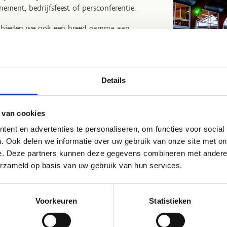
ement, bedrijfsfeest of persconferentie.
n, bieden we ook een breed gamma aan
rvolledigen. Zo wordt jouw feest of event een
 Wij helpen je graag bij het samenstellen van
Details
ement.
veringen
 van cookies
ent en advertenties te personaliseren, om functies voor social
. Ook delen we informatie over uw gebruik van onze site met on
e. Deze partners kunnen deze gegevens combineren met andere i
erzameld op basis van uw gebruik van hun services.
f vergadering te houden?
Voorkeuren
Statistieken
rke hebben wij een zaaltje ter beschikking.