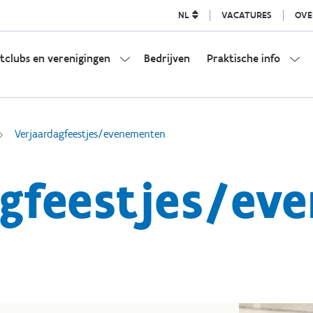
NL
VACATURES
OVE
tclubs en verenigingen
Bedrijven
Praktische info
Verjaardagfeestjes/evenementen
agfeestjes/ev