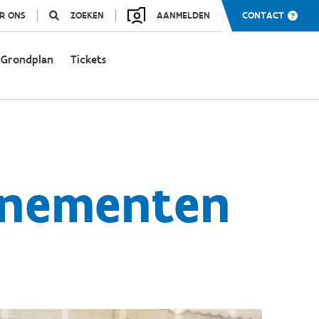
R ONS
ZOEKEN
AANMELDEN
CONTACT
Grondplan
Tickets
enementen