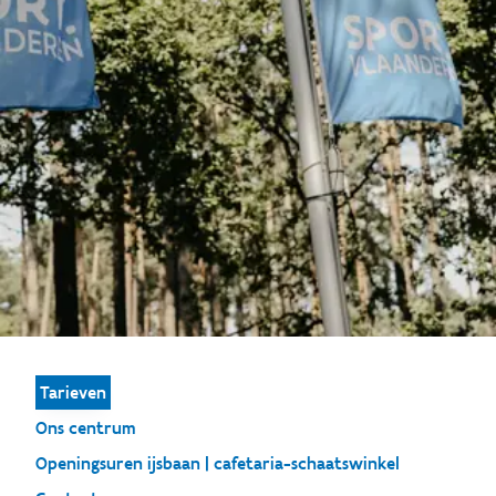
Tarieven
Ons centrum
Openingsuren ijsbaan | cafetaria-schaatswinkel