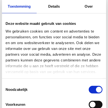
Toestemming
Details
Over
€ 7,50 / pp
BEURTENKAART - 10 + 1 GRATIS (ZONDER EIGEN
SCHAATSEN)
Deze website maakt gebruik van cookies
We gebruiken cookies om content en advertenties te
€ 100 / pp
personaliseren, om functies voor social media te bieden
BEURTENKAART - 10 + 1 GRATIS (MET EIGEN SCHAATSEN)
en om ons websiteverkeer te analyseren. Ook delen we
informatie over uw gebruik van onze site met onze
€ 80 / pp
partners voor social media, adverteren en analyse. Deze
partners kunnen deze gegevens combineren met andere
JAARABONNEMENT
informatie die u aan ze heeft verstrekt of die ze hebben
€ 265 / pp
verzameld op basis van uw gebruik van hun services.
VRIJETIJDSKOMPAS LIEDEKERKE
Toestemmingsselectie
€ 2,50 /pp
Noodzakelijk
SLIJPEN SCHAATSEN - AANKOOP KASSA
Voorkeuren
€ 10