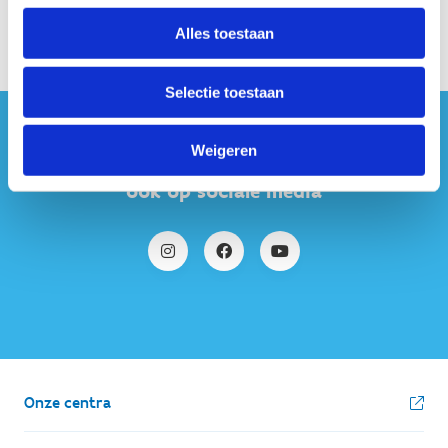
Alles toestaan
Selectie toestaan
#sportersbelevenmeer
Weigeren
ook op sociale media
Onze centra