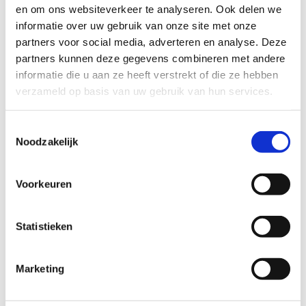
en om ons websiteverkeer te analyseren. Ook delen we
informatie over uw gebruik van onze site met onze
partners voor social media, adverteren en analyse. Deze
Kom bij ons vergaderen
partners kunnen deze gegevens combineren met andere
informatie die u aan ze heeft verstrekt of die ze hebben
Ben je op zoek naar de ideale locatie om een
verzameld op basis van uw gebruik van hun services.
opleiding te organiseren of een vergadering te
houden? Bij Sport Vlaanderen Liedekerke hebben
Toestemmingsselectie
we op de eerste verdieping een speciale ruimte
Noodzakelijk
beschikbaar.
Ons zaaltje biedt plaats aan 14 personen en is
Voorkeuren
ingericht in een U-vormopstelling voor optimale
interactie. Bovendien zijn er faciliteiten zoals WiFi,
Statistieken
een projectiemuur, een beamer, een whiteboard met
stiften beschikbaar om je presentaties soepel te
laten verlopen.
Marketing
Ontdek meer over ons vergaderlokaal