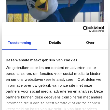
Toestemming
Details
Over
Deze website maakt gebruik van cookies
Gezinsschaatsen groepstarief
We gebruiken cookies om content en advertenties te
personaliseren, om functies voor social media te bieden
Laat je kleine spruit kennismaken met het ijs
en om ons websiteverkeer te analyseren. Ook delen we
informatie over uw gebruik van onze site met onze
partners voor social media, adverteren en analyse. Deze
partners kunnen deze gegevens combineren met andere
informatie die u aan ze heeft verstrekt of die ze hebben
verzameld op basis van uw gebruik van hun services.