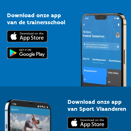
Vlaamse Trainersschool
Sportclubs
Kennisplatform
Download onze app
Bedrijven
van de trainersschool
Downloads
Trainers en begeleiders
Voor de pers
Scholen
Topsporters
Organisatoren van sportevenementen
Download onze app
van Sport Vlaanderen