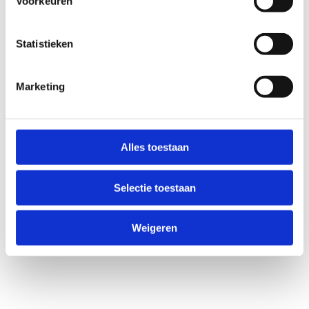
Voorkeuren
1770 Liedekerke
Hier naartoe
Statistieken
Mail
liedekerke@sport.vlaandere
Marketing
n
Telefoon
+32 53 67 12 15
Alles toestaan
Selectie toestaan
Weigeren