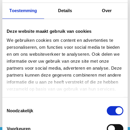
schaatsen?
Toestemming
Details
Over
Op de 1ste verdieping in Sport Vlaanderen
Liedekerke hebben wij een zaaltje ter beschikking.
Deze website maakt gebruik van cookies
Tarief: vanaf € 12 / uur
We gebruiken cookies om content en advertenties te
afmeting: 10 m x 12 m
personaliseren, om functies voor social media te bieden
matten
en om ons websiteverkeer te analyseren. Ook delen we
spiegelwand
informatie over uw gebruik van onze site met onze
partners voor social media, adverteren en analyse. Deze
partners kunnen deze gegevens combineren met andere
informatie die u aan ze heeft verstrekt of die ze hebben
verzameld op basis van uw gebruik van hun services.
Reserveer de zaal
Toestemmingsselectie
Noodzakelijk
Voorkeuren