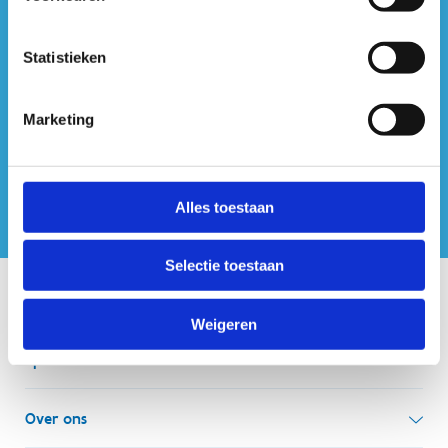
#sportersbelevenmeer
Statistieken
ook op sociale media
Marketing
Alles toestaan
Selectie toestaan
Onze centra
Weigeren
Sport Vlaanderen Hoofdzetel
Simon Bolivarlaan 17
Over ons