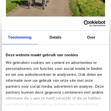
Fietstochten
Toestemming
Details
Over
Het Provinciaal fietsnetwerk Westhoek biedt alle
mogelijkheden om dagtochten op maat uit te
stippelen, waarbij boeiende en verrassende
Deze website maakt gebruik van cookies
tussenstops voor het grijpen liggen. Thematische
We gebruiken cookies om content en advertenties te
fietstochten met accent op natuur of op het
personaliseren, om functies voor social media te bieden
oorlogsverleden van de streek? Aan jou de keuze.
en om ons websiteverkeer te analyseren. Ook delen we
Ook de kust ligt op fietsafstand en bereik je via
informatie over uw gebruik van onze site met onze
veilige en verkeersluwe wegen.
partners voor social media, adverteren en analyse. Deze
partners kunnen deze gegevens combineren met andere
Voor het uitstippelen van fietstrajecten zijn de
informatie die u aan ze heeft verstrekt of die ze hebben
kaarten “fietsnetwerk Noord” (richting Oostende,
verzameld op basis van uw gebruik van hun services.
Nieuwpoort, Veurne, …) en “fietsnetwerk Zuid”