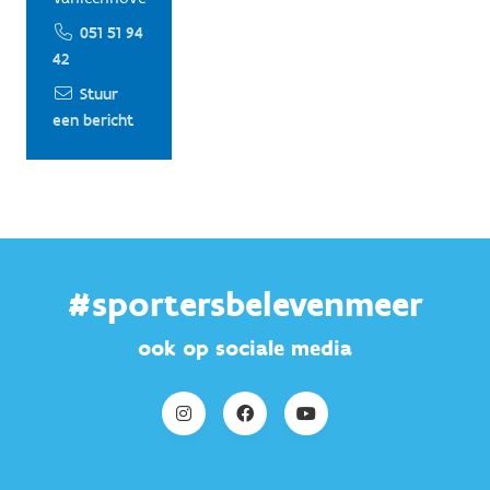
051 51 94
42
Stuur
een bericht
#sportersbelevenmeer
ook op sociale media