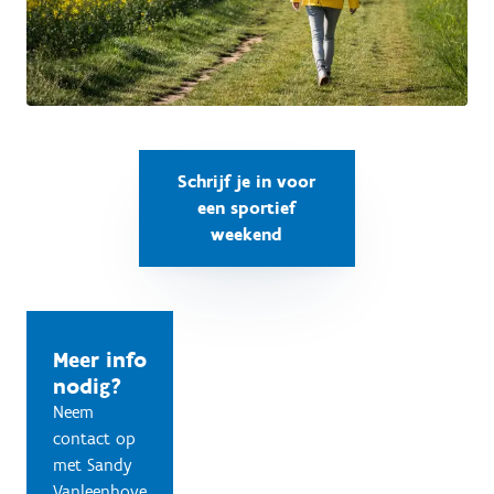
Schrijf je in voor
een sportief
weekend
Meer info
nodig?
Neem
contact op
met Sandy
Vanleenhove