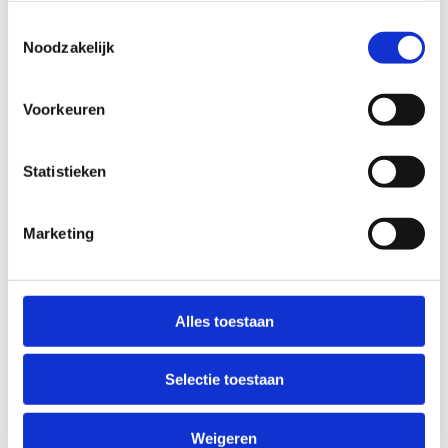
(richting Ieper, het Heuvelland, Noord-Frankrijk, …)
de perfecte gids.
Toestemmingsselectie
Noodzakelijk
Je fietsen kan je veilig stallen in onze overdekte
afgesloten fietsenstalling.
Voorkeuren
Statistieken
Wandelen
Marketing
Ben jij meer een wandelaar? Vanuit Woumen heb je
keuze te over. Ontdek te voet het prachtige
natuurgebied van de Blankaart, een aanrader voor
Alles toestaan
jong en oud, het kasteelpark en het IJzerbekken.
Nog in de buurt van Woumen kan je kiezen uit:
Selectie toestaan
de Hemelsdaele wandelroute
Weigeren
de Zannekinroute te Lampernisse