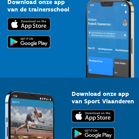
Download onze app
Bedrijven
van de trainersschool
Downloads
Trainers en begeleiders
Voor de pers
Scholen
Topsporters
Organisatoren van sportevenementen
Download onze app
van Sport Vlaanderen