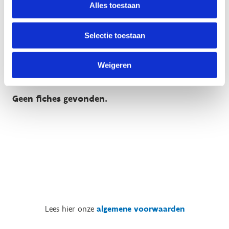
Alles toestaan
Word lesgever
Selectie toestaan
Zij vonden het super!
Weigeren
Geen fiches gevonden.
Lees hier onze
algemene voorwaarden