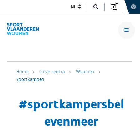
NL
Home
Onze centra
Woumen
Sportkampen
#sportkampersbel
evenmeer