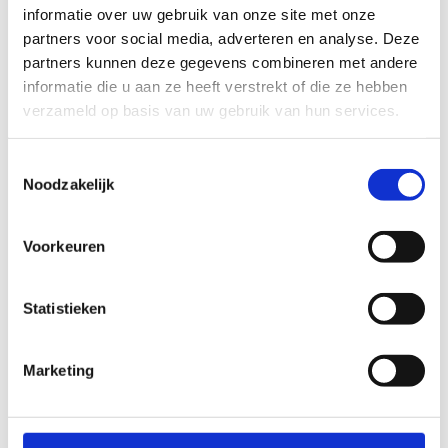
informatie over uw gebruik van onze site met onze
partners voor social media, adverteren en analyse. Deze
partners kunnen deze gegevens combineren met andere
informatie die u aan ze heeft verstrekt of die ze hebben
verzameld op basis van uw gebruik van hun services.
Toestemmingsselectie
Noodzakelijk
Word lesgever bij Sport
Voorkeuren
Vlaanderen
Statistieken
Wij zijn steeds op zoek naar gemotiveerde lesgevers.
Niet alleen voor onze sportkampen, maar ook voor
onze sportlessen en sportklassen. Ben jij een
Marketing
gediplomeerde trainer of lesgever en is werken met
kinderen en jongeren je passie? Stel je dan zeker
kandidaat als lesgever.