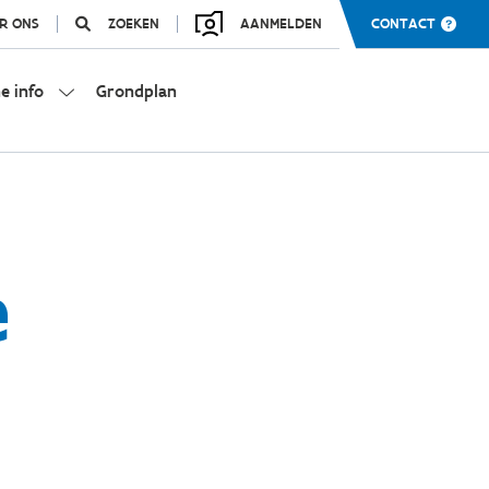
R ONS
ZOEKEN
AANMELDEN
CONTACT
e info
Grondplan
e