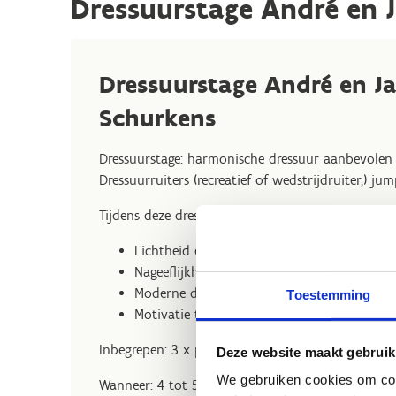
Dressuurstage André en 
Dressuurstage André en J
Schurkens
Dressuurstage: harmonische dressuur aanbevolen v
Dressuurruiters (recreatief of wedstrijdruiter,) ju
Tijdens deze dressuurstage leer je:
Lichtheid en looplust combineren
Nageeflijkheid en impuls leren beheersen
Moderne dressuur met klassieke inslag
Toestemming
Motivatie technieken voor paard en ruiter
Inbegrepen: 3 x privé dressuurles en presentatie
Deze website maakt gebruik
We gebruiken cookies om cont
Wanneer: 4 tot 5 oktober 2025.