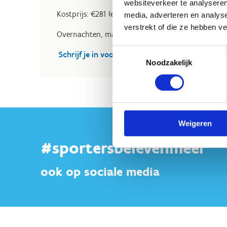
websiteverkeer te analyseren
Kostprijs: €281 (externaat met lunch - exclusief sta
media, adverteren en analys
verstrekt of die ze hebben v
Overnachten, maaltijden en stal is mogelijk.
Toestemmingsselectie
Schrijf je in voor de dressuurstage
Noodzakelijk
Weigeren
#sportersbelevenmeer
ook op sociale media