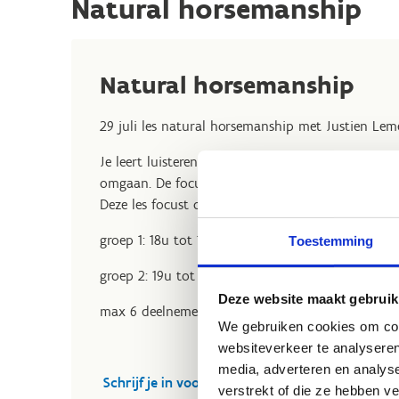
Natural horsemanship
Natural horsemanship
29 juli les natural horsemanship met Justien Lem
Je leert luisteren naar je paard / pony en op ee
omgaan. De focus ligt niet op rijden maar wel 
Deze les focust op schriktraining en leidoefening
groep 1: 18u tot 19u
Toestemming
groep 2: 19u tot 20u
Deze website maakt gebruik
max 6 deelnemers per groep
We gebruiken cookies om cont
websiteverkeer te analyseren
media, adverteren en analys
Schrijf je in voor de les natural horsemanship
verstrekt of die ze hebben v