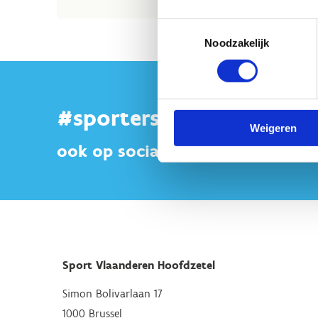
Toestemmingsselectie
Noodzakelijk
#sportersbelevenmeer
Weigeren
ook op sociale media
Sport Vlaanderen Hoofdzetel
Simon Bolivarlaan 17
1000 Brussel