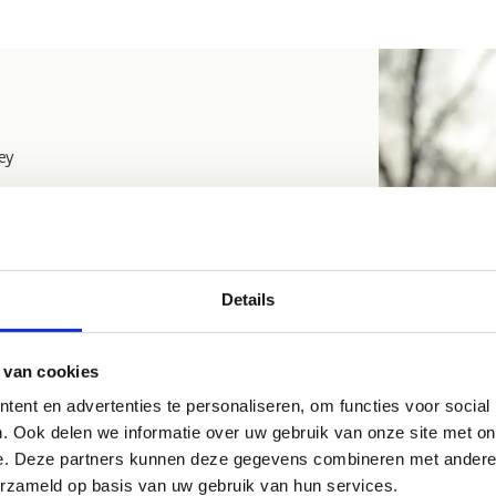
ey
n natuurlijke manier met paard of pony
op de connectie en communicatie met paarden.
en.
Details
 van cookies
ent en advertenties te personaliseren, om functies voor social
. Ook delen we informatie over uw gebruik van onze site met on
e. Deze partners kunnen deze gegevens combineren met andere i
erzameld op basis van uw gebruik van hun services.