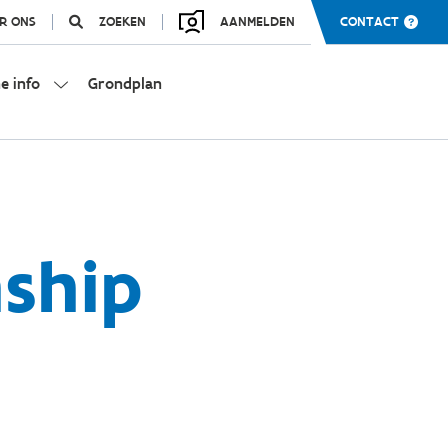
R ONS
ZOEKEN
AANMELDEN
CONTACT
e info
Grondplan
ship