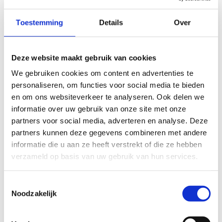
Toestemming
Details
Over
Onze jaarabonnementen
Deze website maakt gebruik van cookies
Wil je regelmatig komen rijden, dan kan je een
abonnement nemen op onze pistes. Het
We gebruiken cookies om content en advertenties te
abonnement loopt van januari tot december. We
personaliseren, om functies voor social media te bieden
proberen er altijd voor te zorgen dat er minstens
en om ons websiteverkeer te analyseren. Ook delen we
1 piste vrij is voor onze abonnees. Reserveren doe
informatie over uw gebruik van onze site met onze
je via mail.
partners voor social media, adverteren en analyse. Deze
partners kunnen deze gegevens combineren met andere
Voor een jaarabonnement betaal je
informatie die u aan ze heeft verstrekt of die ze hebben
€120,-/persoon.
verzameld op basis van uw gebruik van hun services.
Bekijk de tarieven
Toestemmingsselectie
Koop je abonnement
Noodzakelijk