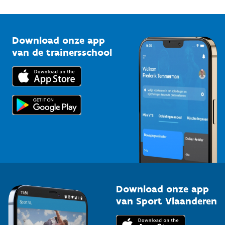
1210 Brussel
G-sport
Vlaamse Trainersschool
Sportclubs
Kennisplatform
Download onze app
Bedrijven
van de trainersschool
Downloads
Trainers en begeleiders
Voor de pers
Scholen
Topsporters
Organisatoren van sportevenementen
Download onze app
van Sport Vlaanderen