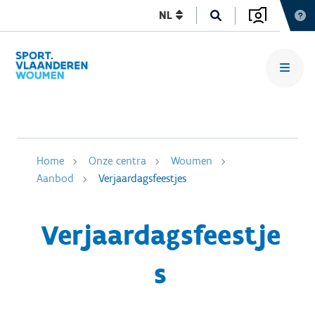
NL
Home
Onze centra
Woumen
Aanbod
Verjaardagsfeestjes
Verjaardagsfeestje
s