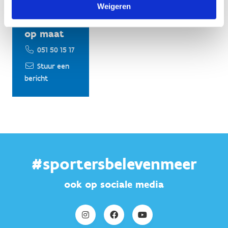
Weigeren
een
voorstel
op maat
051 50 15 17
Stuur een
bericht
#sportersbelevenmeer
ook op sociale media