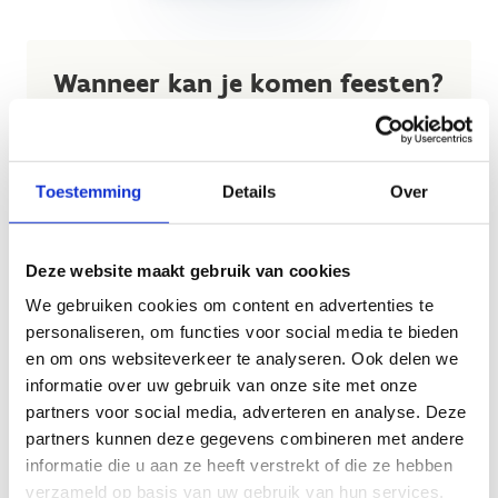
Wanneer kan je komen feesten?
De feestjes vinden telkens plaats op
woensdagnamiddag
Toestemming
Details
Over
Na de sportactiviteiten is een pannenkoek of ijsje
inbegrepen in de kostprijs
Deze website maakt gebruik van cookies
Kostprijs:
175 euro tot 15 deelnemers
.
Graag met meer dan 15 deelnemers? Dan is de
We gebruiken cookies om content en advertenties te
kostprijs 17.5 euro per deelnemer extra.
personaliseren, om functies voor social media te bieden
en om ons websiteverkeer te analyseren. Ook delen we
informatie over uw gebruik van onze site met onze
partners voor social media, adverteren en analyse. Deze
partners kunnen deze gegevens combineren met andere
informatie die u aan ze heeft verstrekt of die ze hebben
verzameld op basis van uw gebruik van hun services.