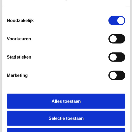
Toestemmingsselectie
Noodzakelijk
Voorkeuren
Statistieken
Reserveer jouw
Marketing
verjaardagsfeestje
Alles toestaan
Twijfel je
nog?
Selectie toestaan
Contacteer
ons voor