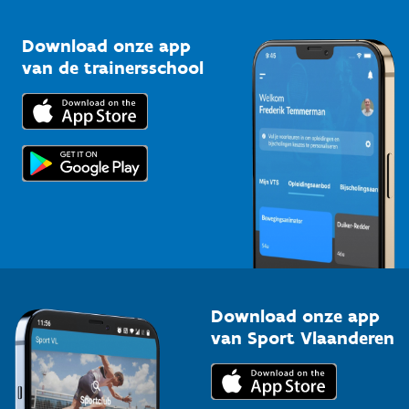
Vlaamse Trainersschool
Sportclubs
Kennisplatform
Download onze app
Bedrijven
van de trainersschool
Downloads
Trainers en begeleiders
Voor de pers
Scholen
Topsporters
Organisatoren van sportevenementen
Download onze app
van Sport Vlaanderen