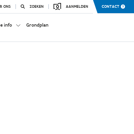
R ONS
ZOEKEN
AANMELDEN
CONTACT
e info
Grondplan