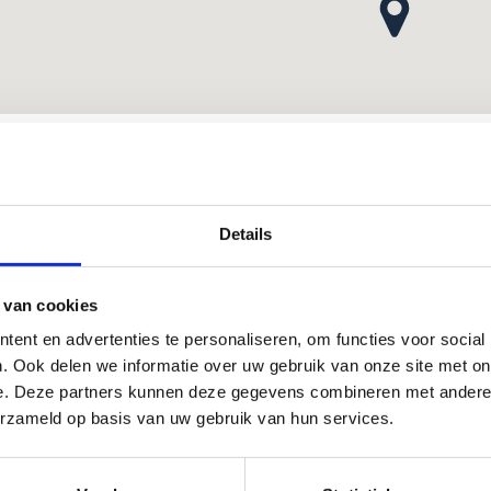
et het openbaar vervoer
Details
 je met het openbaar vervoer, neem dan aan het station
 Diksmuide bus 20 of 30 tot Woumen Station.
 van cookies
 de Pollaertstraat wandel je op vijf minuten tot aan het
ent en advertenties te personaliseren, om functies voor social
rtcentrum
. Ook delen we informatie over uw gebruik van onze site met on
e. Deze partners kunnen deze gegevens combineren met andere i
erzameld op basis van uw gebruik van hun services.