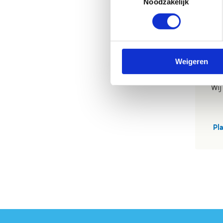
Noodzakelijk
M
Wie
Iep
kom
Weigeren
Pol
Wij
Pl