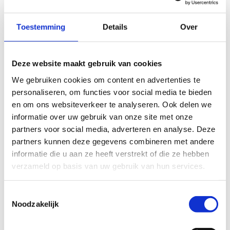
Toestemming
Details
Over
Ontdek welke sporten je bij
ons kan beoefenen
Deze website maakt gebruik van cookies
We gebruiken cookies om content en advertenties te
Coach je een sportploeg of een team en ben je
personaliseren, om functies voor social media te bieden
op zoek naar de ideale locatie voor een
stage of
en om ons websiteverkeer te analyseren. Ook delen we
een
teambuildingevent
? wij bieden
informatie over uw gebruik van onze site met onze
verschillende sportieve/recreatieve
partners voor social media, adverteren en analyse. Deze
teambuildingactiviteiten aan, al dan niet in
partners kunnen deze gegevens combineren met andere
combinatie met een verblijf. Ons centrum is de
informatie die u aan ze heeft verstrekt of die ze hebben
ideale uitvalsbasis voor prachtige fietstochten
verzameld op basis van uw gebruik van hun services.
richting zowel Heuvelland (Kemmelberg,
Rodeberg, Monteberg,...) als kuststreek. We
grenzen aan het natuurgebied de Blankaart waar
Toestemmingsselectie
je prachtige wandelingen kan maken.
Noodzakelijk
Wil je meer informatie over onze activiteiten?