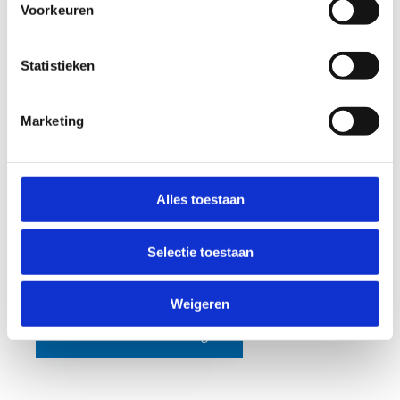
Voorkeuren
Contacteer ons via
woumen@sport.vlaanderen
.
Huur onze sportinfrastructuur
Statistieken
Maak kennis met ons sportaanbod
Marketing
Alles toestaan
Het platform dat we gebruiken om deze video af te
spelen maakt gebruik van marketing cookies. Klik in
Selectie toestaan
onderstaande knop op 'Alles toestaan' of zet de
'Marketing cookies' aan en klik op 'Selectie toestaan'.
Weigeren
Verander cookie settings