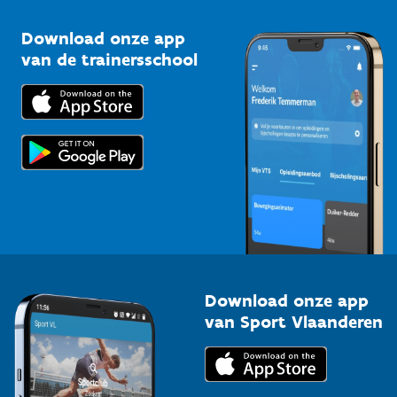
Sportclubs
Kennisplatform
Download onze app
Bedrijven
van de trainersschool
Downloads
Trainers en begeleiders
Voor de pers
Scholen
Topsporters
Organisatoren van sportevenementen
Download onze app
van Sport Vlaanderen