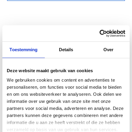
Contacteer de
onderwijskoepel
Toestemming
Details
Over
Vereniging Openluchtklassen vzw
Deze website maakt gebruik van cookies
(VOK vzw)
We gebruiken cookies om content en advertenties te
Koen De Gelder
personaliseren, om functies voor social media te bieden
en om ons websiteverkeer te analyseren. Ook delen we
+32 2 511 82 01
informatie over uw gebruik van onze site met onze
Stuur een bericht
partners voor social media, adverteren en analyse. Deze
partners kunnen deze gegevens combineren met andere
informatie die u aan ze heeft verstrekt of die ze hebben
verzameld op basis van uw gebruik van hun services.