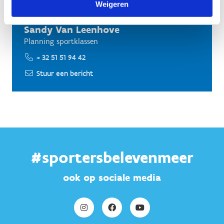
Weigeren
Sandy Van Leenhove
Planning sportklassen
+ 32 51 51 94 42
Stuur een bericht
#sportersbelevenmeer
ook op sociale media