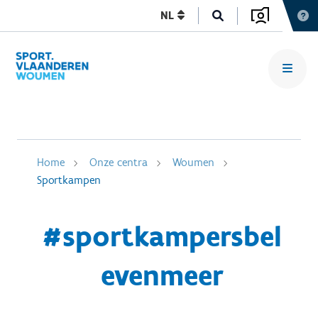
NL
Home
Onze centra
Woumen
Sportkampen
#sportkampersbel
evenmeer