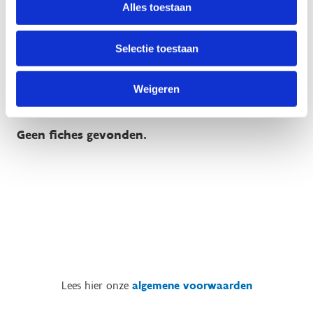
Alles toestaan
Word lesgever
Selectie toestaan
Zij vonden het super!
Weigeren
Geen fiches gevonden.
Lees hier onze
algemene voorwaarden