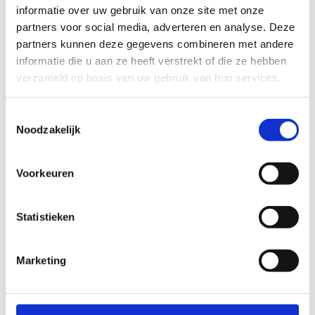
informatie over uw gebruik van onze site met onze
partners voor social media, adverteren en analyse. Deze
partners kunnen deze gegevens combineren met andere
informatie die u aan ze heeft verstrekt of die ze hebben
verzameld op basis van uw gebruik van hun services.
Toestemmingsselectie
Noodzakelijk
Word lesgever bij Sport
Voorkeuren
Vlaanderen
Statistieken
Wij zijn steeds op zoek naar gemotiveerde lesgevers.
Niet alleen voor onze sportkampen, maar ook voor
onze sportlessen en sportklassen. Ben jij een
Marketing
gediplomeerde trainer of lesgever en is werken met
kinderen en jongeren je passie? Stel je dan zeker
kandidaat als lesgever.