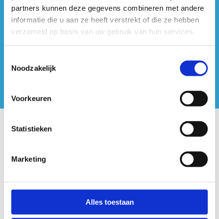
#sportersbelevenmeer
partners kunnen deze gegevens combineren met andere
informatie die u aan ze heeft verstrekt of die ze hebben
ook op sociale media
verzameld op basis van uw gebruik van hun services.
Toestemmingsselectie
Noodzakelijk
Voorkeuren
Statistieken
Onze centra
Sport Vlaanderen Hoofdzetel
Marketing
Simon Bolivarlaan 17
Over ons
Alles toestaan
1000 Brussel
Wie zijn we, wat doen we
Wij ondersteunen