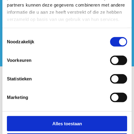
#sportersbelevenmeer
partners kunnen deze gegevens combineren met andere
informatie die u aan ze heeft verstrekt of die ze hebben
ook op sociale media
verzameld op basis van uw gebruik van hun services.
Toestemmingsselectie
Noodzakelijk
Voorkeuren
Statistieken
Onze centra
Sport Vlaanderen Hoofdzetel
Marketing
Simon Bolivarlaan 17
Over ons
Alles toestaan
1000 Brussel
Wie zijn we, wat doen we
Wij ondersteunen