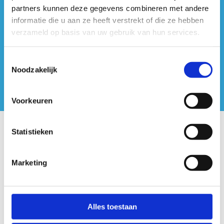
#sportersbelevenmeer
partners kunnen deze gegevens combineren met andere
informatie die u aan ze heeft verstrekt of die ze hebben
ook op sociale media
verzameld op basis van uw gebruik van hun services.
Toestemmingsselectie
Noodzakelijk
Voorkeuren
Statistieken
Onze centra
Sport Vlaanderen Hoofdzetel
Marketing
Simon Bolivarlaan 17
Over ons
Alles toestaan
1000 Brussel
Wie zijn we, wat doen we
Wij ondersteunen