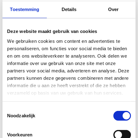
gemotiveerde lesgever te garanderen verwachten we dat
lesgevers de opleiding Multimove- en Sportsnackbegeleider
Toestemming
Details
Over
(duur = 15u) volgen of ermee gelijk gesteld zijn. De Vlaamse
Trainersschool organiseert daarom jaarlijks heel wat
opleidingen voor Multimovebegeleiders.
Deze website maakt gebruik van cookies
We gebruiken cookies om content en advertenties te
Lees meer over de opleiding Multimove- en
personaliseren, om functies voor social media te bieden
Sportsnackbegeleider
en om ons websiteverkeer te analyseren. Ook delen we
informatie over uw gebruik van onze site met onze
partners voor social media, adverteren en analyse. Deze
4. Ontvang je erkenning als
partners kunnen deze gegevens combineren met andere
Multimove-organisatie
informatie die u aan ze heeft verstrekt of die ze hebben
verzameld op basis van uw gebruik van hun services.
Wanneer de bovenstaande stappen in orde gebracht zijn,
ontvang je een Multimove-startpakket met flyers, affiches,
Toestemmingsselectie
een raamsticker 'erkende Multimove-organisatie', 100
Noodzakelijk
stickervellen, een vlaggenlijn en een pakket van een
Multimovestempel en stempelkaarten.
Voorkeuren
Daarnaast ontvang je een logincode voor het Multimove-