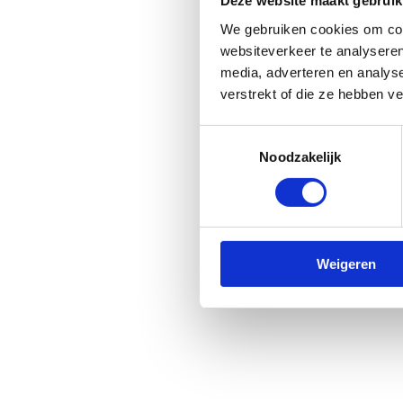
Deze website maakt gebruik
We gebruiken cookies om cont
websiteverkeer te analyseren
media, adverteren en analys
verstrekt of die ze hebben v
Jouw
Toestemmingsselectie
Noodzakelijk
Als je h
Heb je h
ons erg
Weigeren
Doet jo
feedbac