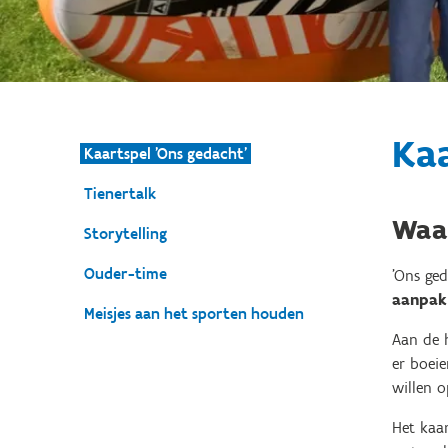
Kaa
Kaartspel 'Ons gedacht'
Tienertalk
Waa
Storytelling
Ouder-time
'Ons ged
aanpak
Meisjes aan het sporten houden
Aan de 
er boeie
willen 
Het kaa