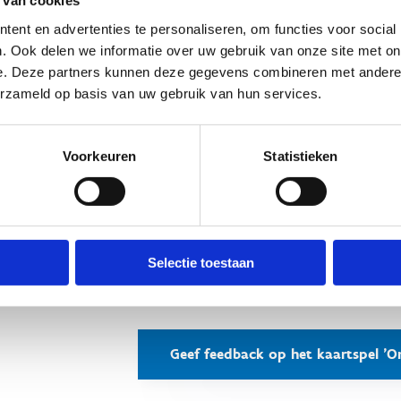
 van cookies
ent en advertenties te personaliseren, om functies voor social
. Ook delen we informatie over uw gebruik van onze site met on
Lees de spelregels
e. Deze partners kunnen deze gegevens combineren met andere i
erzameld op basis van uw gebruik van hun services.
 feedback is belangrijk
Voorkeuren
Statistieken
et spel bestelt, vragen we jouw engagement om het spel ook effecti
et spel gespeeld met de tieners van jouw sportclub of trainingsg
 waardevol.
Selectie toestaan
uw sportclub bovendien mee met de
beleidsfocus jeugdsport
van
k hebben ontvangen van ons via mail een oorkonde als bewijs dat 
Geef feedback op het kaartspel 'O