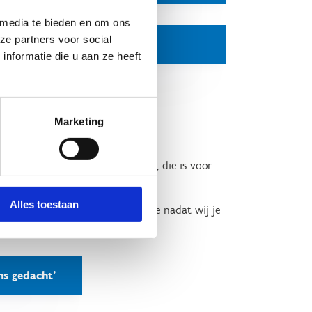
 media te bieden en om ons
ze partners voor social
Bekijk de tutorialvideo
nformatie die u aan ze heeft
Marketing
ef te spelen.
roep? Geef ons dan jouw feedback, die is voor
Alles toestaan
 jouw sportfederatie, dan krijg je nadat wij je
je de vragenlijst hebt ingevuld.
ns gedacht'