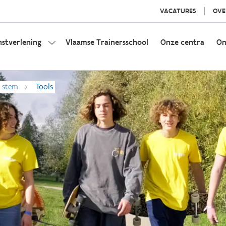
VACATURES
OVE
nstverlening
Vlaamse Trainersschool
Onze centra
On
n stem
Tools