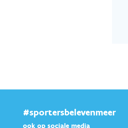
#sportersbelevenmeer
ook op sociale media