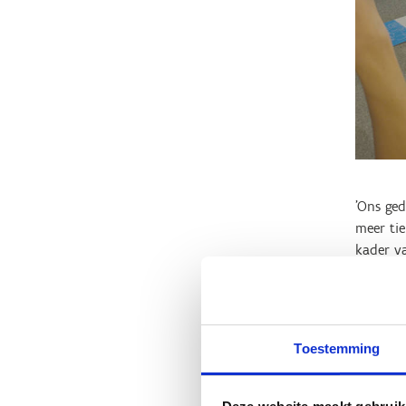
'Ons ged
meer ti
kader v
Je kan h
Kies je 
Toestemming