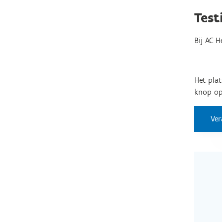
Test
Bij AC H
Het pla
knop op 
Ver