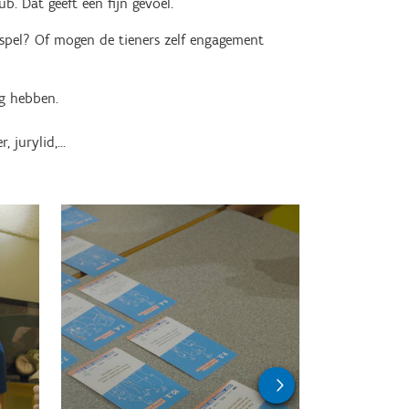
b. Dat geeft een fijn gevoel.
spel? Of mogen de tieners zelf engagement
ig hebben.
 jurylid,...