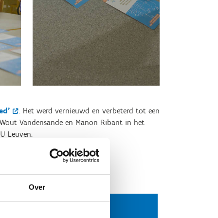
ed'
. Het werd vernieuwd en verbeterd tot een
et Wout Vandensande en Manon Ribant in het
KU Leuven.
 je het op, helemaal gratis.
de spelregels te lezen.
Over
Bestel het kaartspel