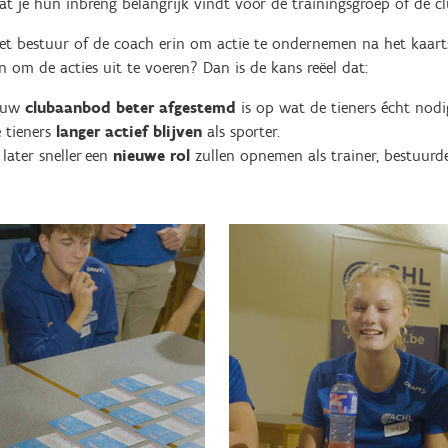
t je hun inbreng belangrijk vindt voor de trainingsgroep of de clu
het bestuur of de coach erin om actie te ondernemen na het kaart
om de acties uit te voeren? Dan is de kans reëel dat:
ouw
clubaanbod beter afgestemd
is op wat de tieners écht nod
 tieners
langer actief blijven
als sporter.
 later sneller een
nieuwe rol
zullen opnemen als trainer, bestuurder,