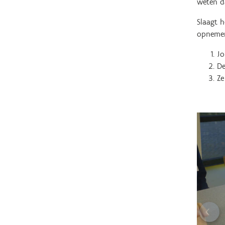
weten da
Slaagt 
opnemen 
J
De
Ze