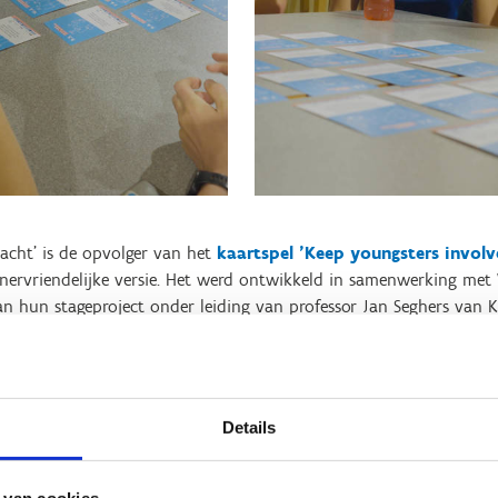
acht' is de opvolger van het
kaartspel 'Keep youngsters involv
enervriendelijke versie. Het werd ontwikkeld in samenwerking m
an hun stageproject onder leiding van professor Jan Seghers van 
et spel downloaden en zelf printen, of online bestellen. Wij sturen
ervoor om het kaartspel te downloaden, vergeet dan zeker ook niet 
Details
Download 'Ons gedacht'