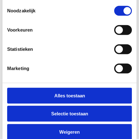
Toestemmingsselectie
overwinnen
Noodzakelijk
'Drempels ontdekken en overwinnen' is
Voorkeuren
een stellingenspel dat tienerbegeleiders,
-trainers en -coaches:
Statistieken
Bewust wil maken van de
drempels die sportende
Marketing
tienermeisjes ervaren.
Wil motiveren om te werken aan
de randvoorwaarden die nodig
zijn om meisjes aan het sporten
Alles toestaan
te houden.
Download de tool 'Stellingenspel
Selectie toestaan
drempels ontdekken en overwinnen'
Weigeren