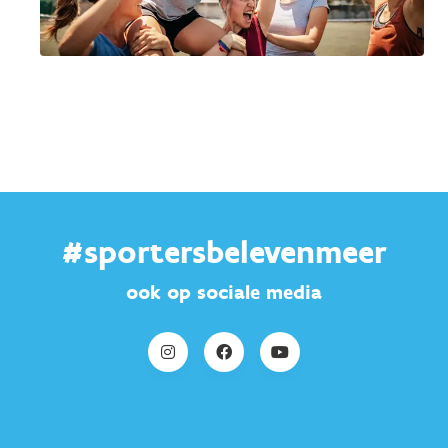
#sportersbelevenmeer
ook op sociale media