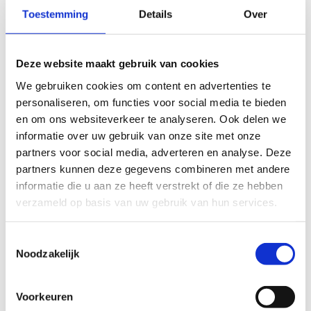
LGBTI+ voor je sportclub of sportfederatie?
Toestemming
Details
Over
LGBTI+ voor jou
Verhalen uit de sportwereld
Deze website maakt gebruik van cookies
Download materiaal
We gebruiken cookies om content en advertenties te
personaliseren, om functies voor social media te bieden
en om ons websiteverkeer te analyseren. Ook delen we
informatie over uw gebruik van onze site met onze
LGBTI+ voor je
partners voor social media, adverteren en analyse. Deze
partners kunnen deze gegevens combineren met andere
sportclub of
informatie die u aan ze heeft verstrekt of die ze hebben
sportfederatie?
verzameld op basis van uw gebruik van hun services.
Toestemmingsselectie
Zoek je als sportclub,
Noodzakelijk
federatie of organisatie extra
Voorkeuren
informatie?