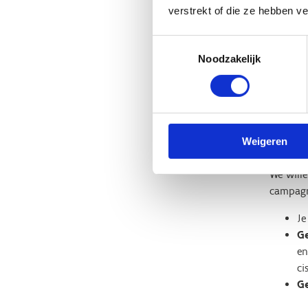
verstrekt of die ze hebben v
Toestemmingsselectie
Noodzakelijk
Waa
gea
Weigeren
We wille
campagne
J
G
en
ci
G