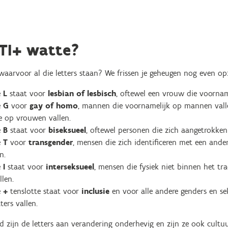
TI+ watte?
waarvoor al die letters staan? We frissen je geheugen nog even op
e
L
staat voor
lesbian of lesbisch
, oftewel een vrouw die voornam
e
G
voor
gay of homo
, mannen die voornamelijk op mannen vall
e op vrouwen vallen.
e
B
staat voor
biseksueel
, oftewel personen die zich aangetrokken
e
T
voor
transgender
, mensen die zich identificeren met een and
jn.
e
I
staat voor
interseksueel
, mensen die fysiek niet binnen het tra
llen.
e
+
tenslotte staat voor
inclusie
en voor alle andere genders en sek
tters vallen.
d zijn de letters aan verandering onderhevig en zijn ze ook cult