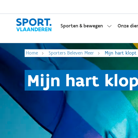
Sporten & bewegen
Onze die
Home
Sporters Beleven Meer
Mijn hart klopt
Mijn hart klo