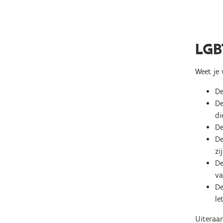
LGB
Weet je 
D
D
di
D
D
zi
D
va
D
le
Uiteraar