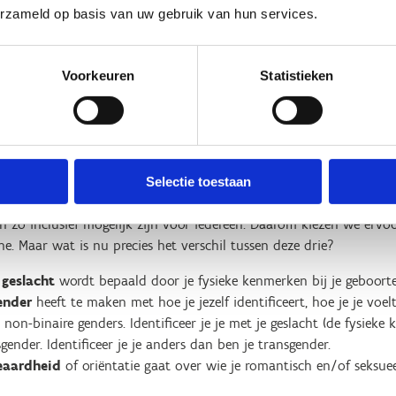
erzameld op basis van uw gebruik van hun services.
Voorkeuren
Statistieken
rom spreken we in onze camp
ardheid en geslacht?
Selectie toestaan
n zo inclusief mogelijk zijn voor iedereen. Daarom kiezen we erv
. Maar wat is nu precies het verschil tussen deze drie?
e
geslacht
wordt bepaald door je fysieke kenmerken bij je geboorte
ender
heeft te maken met hoe je jezelf identificeert, hoe je je voe
 non-binaire genders. Identificeer je je met je geslacht (de fysieke
sgender. Identificeer je je anders dan ben je transgender.
eaardheid
of oriëntatie gaat over wie je romantisch en/of seksuee