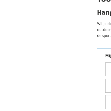
Hang
Wil je d
outdoor 
de sport,
Mi