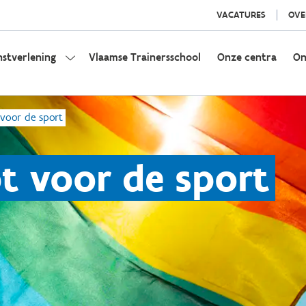
VACATURES
OVE
nstverlening
Vlaamse Trainersschool
Onze centra
On
 voor de sport
pt voor de sport