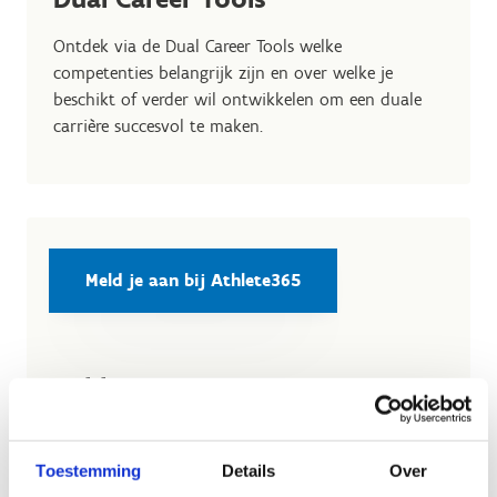
Ontdek via de Dual Career Tools welke
competenties belangrijk zijn en over welke je
beschikt of verder wil ontwikkelen om een duale
carrière succesvol te maken.
Meld je aan bij Athlete365
Athlete365
Meld je aan bij Athlete365 van olympics.com en
beschik over een schat aan tools die jou helpen bij
Toestemming
Details
Over
jouw duale carrière, mentale fitheid,...