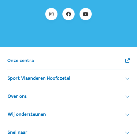
Onze centra
Sport Vlaanderen Hoofdzetel
Simon Bolivarlaan 17
Over ons
1000 Brussel
Wie zijn we, wat doen we
Wij ondersteunen
Ondernemingsnummer: BE 0248.142.826
Onze centra
Postadres
Lokale besturen
Snel naar
Onze sportkampen