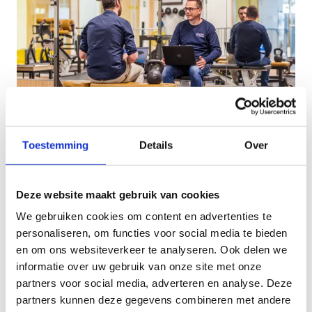
Toestemming
Details
Over
Levenslang leren
Deze website maakt gebruik van cookies
Bij Sport Vlaanderen krijg je de kans om gedurende
je ganse loopbaan bij te leren.
We gebruiken cookies om content en advertenties te
personaliseren, om functies voor social media te bieden
Bij je indiensttreding krijg je de nodige opleidingen
en om ons websiteverkeer te analyseren. Ook delen we
om je werk goed te kunnen doen maar ook nadien
informatie over uw gebruik van onze site met onze
krijg je de kans om je steeds verder bij te scholen.
partners voor social media, adverteren en analyse. Deze
Dit kan je doen via aangeboden opleidingen vanuit
partners kunnen deze gegevens combineren met andere
Sport Vlaanderen, zowel in functie van je job als je