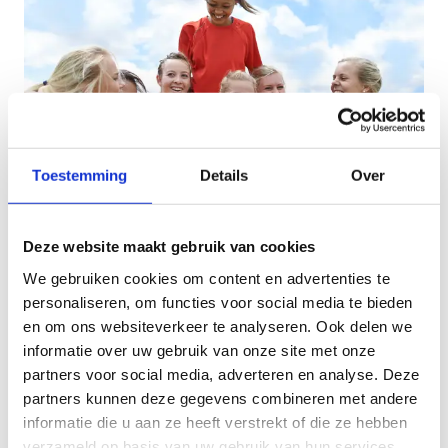
Toestemming
Details
Over
Deze website maakt gebruik van cookies
Vacatures bij Sportwerk
We gebruiken cookies om content en advertenties te
Vlaanderen
personaliseren, om functies voor social media te bieden
en om ons websiteverkeer te analyseren. Ook delen we
Je hebt een hart voor sport en bent in het bezit
informatie over uw gebruik van onze site met onze
van een VTS-diploma?
partners voor social media, adverteren en analyse. Deze
partners kunnen deze gegevens combineren met andere
Dan ben je bij
Sportwerk
aan het goede adres! Zij
informatie die u aan ze heeft verstrekt of die ze hebben
voorzien per jaar 200.000 uren sportbegeleiding en
verzameld op basis van uw gebruik van hun services.
dit over heel Vlaanderen en Brussel. Hun ambities