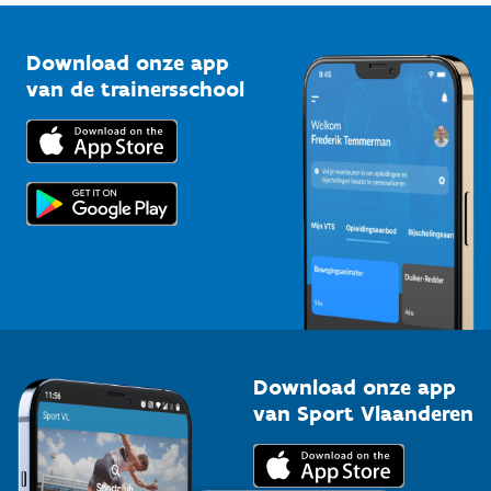
Vlaamse Trainersschool
Sportclubs
Kennisplatform
Download onze app
Bedrijven
van de trainersschool
Downloads
Trainers en begeleiders
Voor de pers
Scholen
Topsporters
Organisatoren van sportevenementen
Download onze app
van Sport Vlaanderen