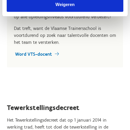
je bij ons team aansluiten en er samen met ons
Weigeren
voor zorgen dat de kwaliteit van onze opleidingen
op alle opleidingsniveaus voortdurend verbetert?
Dat treft, want de Vlaamse Trainersschool is
voortdurend op zoek naar talentvolle docenten om
het team te versterken.
Word VTS-docent
Tewerkstellingsdecreet
Het Tewerkstellingsdecreet dat op 1 januari 2014 in
werking trad, heeft tot doel de tewerkstelling in de