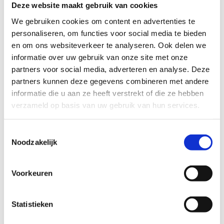
Deze website maakt gebruik van cookies
We gebruiken cookies om content en advertenties te
personaliseren, om functies voor social media te bieden
Voor jou gelezen, beluisterd,
en om ons websiteverkeer te analyseren. Ook delen we
bekeken, getest
informatie over uw gebruik van onze site met onze
partners voor social media, adverteren en analyse. Deze
Met deze rubriek willen we bronnen of tools
partners kunnen deze gegevens combineren met andere
aanreiken die jou als trainer kunnen inspireren,
informatie die u aan ze heeft verstrekt of die ze hebben
(nog) beter wapenen om bepaalde herkenbare
verzameld op basis van uw gebruik van hun services.
(soms gevoelige) situaties met vertrouwen
tegemoet te zien en kordaat, maar respectvol (en
Toestemmingsselectie
discreet) aan te pakken en tot een goed einde te
Noodzakelijk
brengen.
Voor jou gelezen-beluisterd-bekeken-getest
Voorkeuren
Statistieken