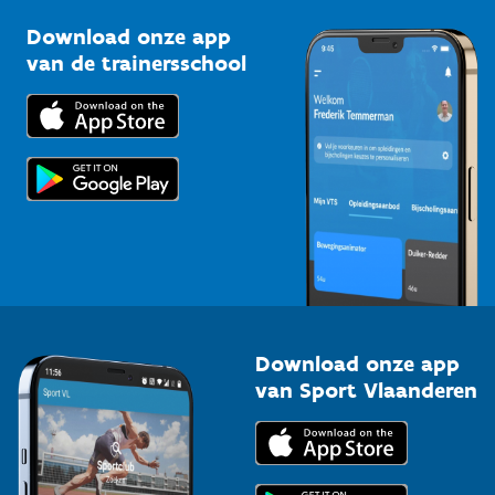
Sportclubs
Kennisplatform
Download onze app
Bedrijven
van de trainersschool
Downloads
Trainers en begeleiders
Voor de pers
Scholen
Topsporters
Organisatoren van sportevenementen
Download onze app
van Sport Vlaanderen