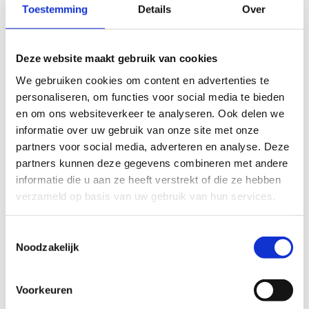
Toestemming
Details
Over
Deze website maakt gebruik van cookies
We gebruiken cookies om content en advertenties te
personaliseren, om functies voor social media te bieden
en om ons websiteverkeer te analyseren. Ook delen we
informatie over uw gebruik van onze site met onze
Is kiezen verliezen?
partners voor social media, adverteren en analyse. Deze
partners kunnen deze gegevens combineren met andere
Competitiesport draait niet zelden enkel rond
informatie die u aan ze heeft verstrekt of die ze hebben
winnen. Dat leidt tot onevenwichtige kampen,
verzameld op basis van uw gebruik van hun services.
agressief spel, gebrek aan fair play en aan respect
voor de beslissingen van de scheidsrechter.
Toestemmingsselectie
Minder getalenteerde kinderen komen minder
Noodzakelijk
aan bod.
Met onze campagne "Is kiezen verliezen" tonen
Voorkeuren
we met tien voorbeelden uit de praktijk dat het