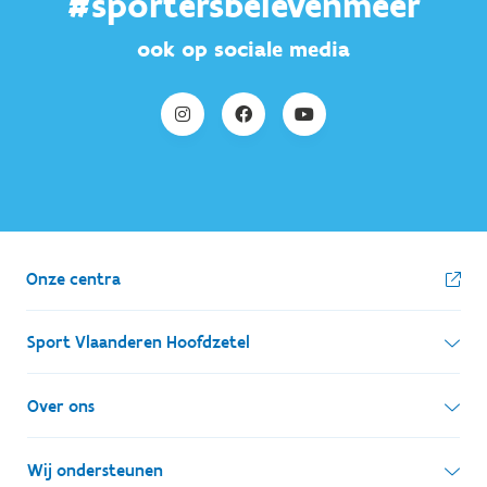
#sportersbelevenmeer
ook op sociale media
Onze centra
Sport Vlaanderen Hoofdzetel
Simon Bolivarlaan 17
Over ons
1000 Brussel
Wie zijn we, wat doen we
Wij ondersteunen
Ondernemingsnummer: BE 0248.142.826