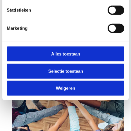
anders kan, zonder in te boeten aan spelplezier
en uitdaging.
Statistieken
Bekijk de 10 thema's
Marketing
Alles toestaan
Selectie toestaan
Weigeren