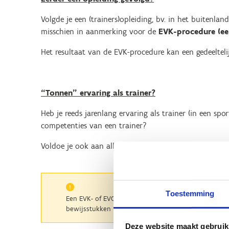
Volgde je een (trainers)opleiding, bv. in het buitenl
misschien in aanmerking voor de
EVK-procedure (ee
Het resultaat van de EVK-procedure kan een gedeeltelijke
“Tonnen” ervaring als trainer?
Heb je reeds jarenlang ervaring als trainer (in een spor
competenties van een trainer?
Voldoe je ook aan alle toelatingsvoorwaarden voor h
Toestemming
Een EVK- of EVC-procedure vraagt tijd en geld, en gee
bewijsstukken niet of onvoldoende beantwoorden aan de
Deze website maakt gebruik