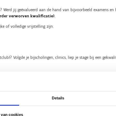
and? Werd jij geëvalueerd aan de hand van bijvoorbeeld examens en
rder verworven kwalificatie)
.
 of volledige vrijstelling zijn.
tclub)? Volgde je bijscholingen, clinics, liep je stage bij een gekwa
et
erkennen van verworven competenties (EVC)
, dan is de EVC
Details
ft niet automatisch recht op een gelijkstelling of vrijstelling. De Vlaamse
 criteria. Als de VTS geen gelijkstelling of vrijstelling toekent, dan zal
 van cookies