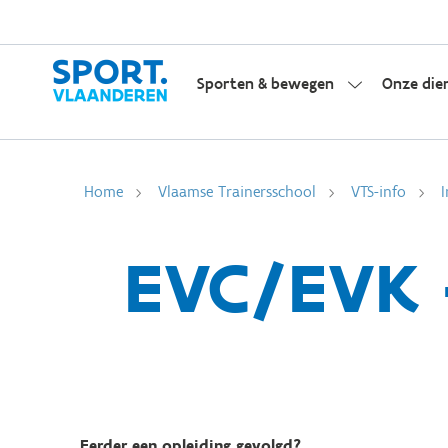
Sporten & bewegen
Onze die
Home
Vlaamse Trainersschool
VTS-info
I
EVC/EVK 
Eerder een opleiding gevolgd?