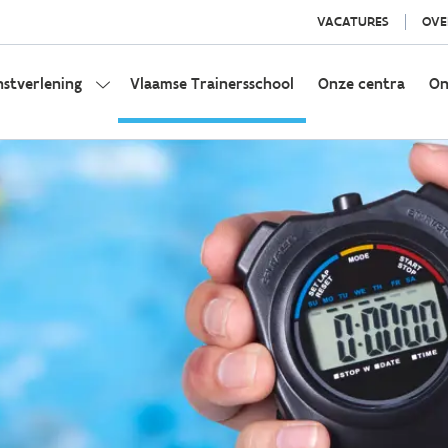
VACATURES
OVE
nstverlening
Vlaamse Trainersschool
Onze centra
On