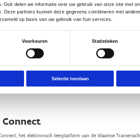
andvaten voor VTS-docenten
. Ook delen we informatie over uw gebruik van onze site met on
e. Deze partners kunnen deze gegevens combineren met andere i
and filmpje reikt je 5 handvaten aan die je ondersteunen bij het
erzameld op basis van uw gebruik van hun services.
Voorkeuren
Statistieken
tform dat we gebruiken om deze video af te spelen maakt gebruik 
'Alles toestaan' of zet de 'Marketing cookies' aan en klik op 'Select
ander cookie settings
Selectie toestaan
 Connect
onnect, het elektronisch leerplatform van de Vlaamse Trainersschoo