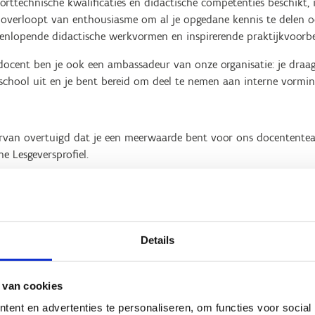
porttechnische kwalificaties en didactische competenties beschikt, i
overloopt van enthousiasme om al je opgedane kennis te delen ook
eenlopende didactische werkvormen en inspirerende praktijkvoorbe
docent ben je ook een ambassadeur van onze organisatie: je draagt
sschool uit en je bent bereid om deel te nemen aan interne vormi
 ervan overtuigd dat je een meerwaarde bent voor ons docententea
ne Lesgeversprofiel.
r in stap 6 van het proces je eigen ervaring, motivatie en didacti
Word VTS-docent
Details
 van cookies
ent en advertenties te personaliseren, om functies voor social