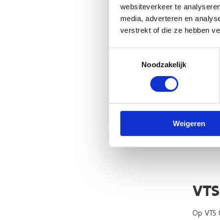
5 h
websiteverkeer te analyseren
media, adverteren en analys
Ondersta
verstrekt of die ze hebben v
Toestemmingsselectie
Noodzakelijk
Het pla
knop op 
Ver
Weigeren
VTS
Op VTS C