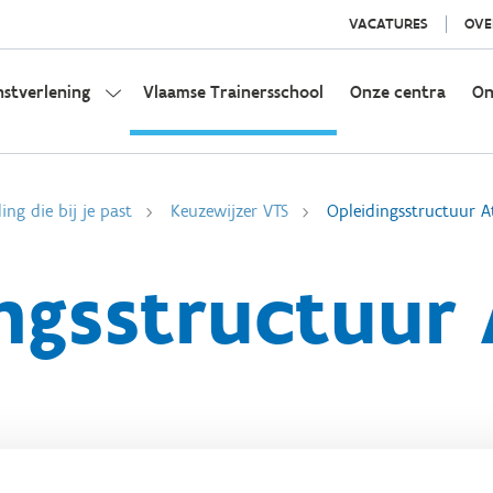
VACATURES
OVE
nstverlening
Vlaamse Trainersschool
Onze centra
On
ing die bij je past
Keuzewijzer VTS
Opleidingsstructuur At
ngsstructuur 