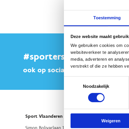
Toestemming
Deze website maakt gebruik
We gebruiken cookies om cont
websiteverkeer te analyseren
#sportersbelevenmeer
media, adverteren en analys
verstrekt of die ze hebben v
ook op sociale media
Toestemmingsselectie
Noodzakelijk
Sport Vlaanderen Hoofdzetel
Weigeren
Simon Bolivarlaan 17